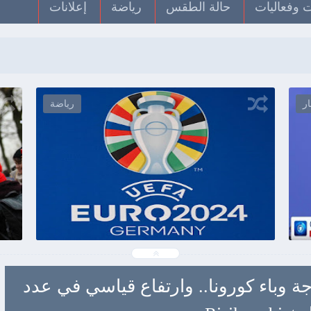
 وفعاليات
حالة الطقس
رياضة
إعلانات
الأخبار
09
2020-12-13
wn
Unknown
شاهد الموضوع
 وباء كورونا.. وارتفاع قياسي في عدد