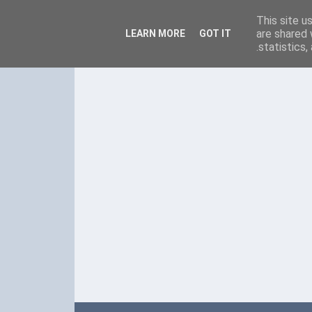
This site u
are shared 
LEARN MORE
GOT IT
statistics