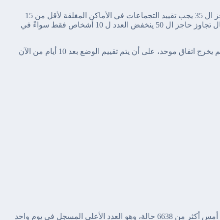
- تقييد التجمعات: في حال تجاوز عدد الحالات حاجز ال 35 يجب تقييد التجماعات في الأماكن المغلقة لأقل من 15
شخصاً، وفي الأماكن العامة ل 25 شخصاً. وفي حال تجاوز حاجز ال 50 ينخفض العدد ل 10 أشخاص فقط سواءً في
فاق موحد، على أن يتم تقييم الوضع بعد 10 أيام من الآن
هذا وقد بلغ عدد الإصابات المسجلة في ألمانيا يوم أمس أكثر من 6638 حالة، وهو العدد الأعلى المسجل في يوم واحد