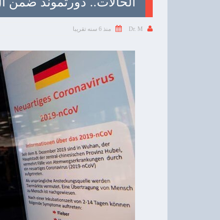
الحالات.. دورتموند ضمن ال sikogebiet


منذ 6 سنه تقريبا
Dr. M