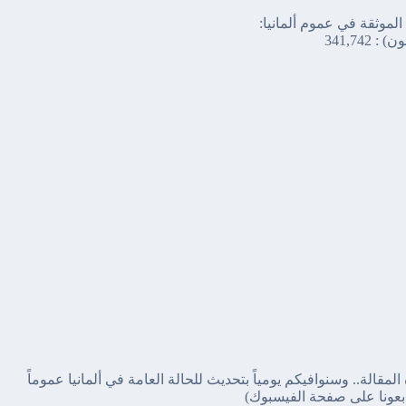
لموثقة في عموم ألمانيا:
ون) :
341,742
مقالة.. وسنوافيكم يومياً بتحديث للحالة العامة في ألمانيا عموماً
ابعونا على صفحة الفيسبوك)