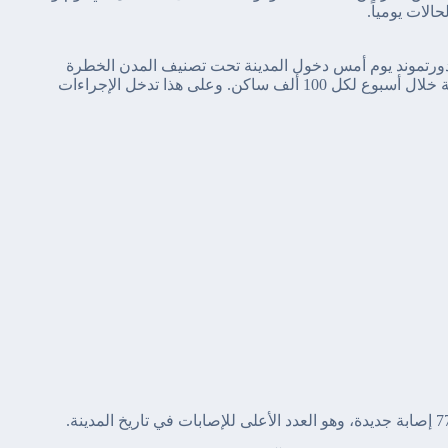
الات يومياً.
دورتموند يوم أمس دخول المدينة تحت تصنيف المدن الخطرة
Risikogebiet مع تجاوز الإصابات حاجز ال 50 إصابة خلال أسبوع لكل 100 ألف ساكن. وعلى هذا تدخل الإجراءات